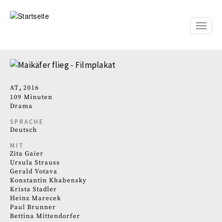
Direkt
zum
Inhalt
Toggle
naviga
AT
2016
109 Minuten
Drama
SPRACHE
Deutsch
MIT
Zita Gaier
Ursula Strauss
Gerald Votava
Konstantin Khabensky
Krista Stadler
Heinz Marecek
Paul Brunner
Bettina Mittendorfer