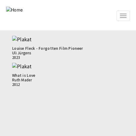
Skip
to
main
Toggle
content
naviga
Louise Fleck - Forgotten Film Pioneer
Uli Jürgens
2023
What is Love
Ruth Mader
2012