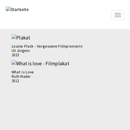
Direkt
zum
Inhalt
Toggle
naviga
Louise Fleck - Vergessene Filmpionierin
Uli Jürgens
2023
What is Love
Ruth Mader
2012