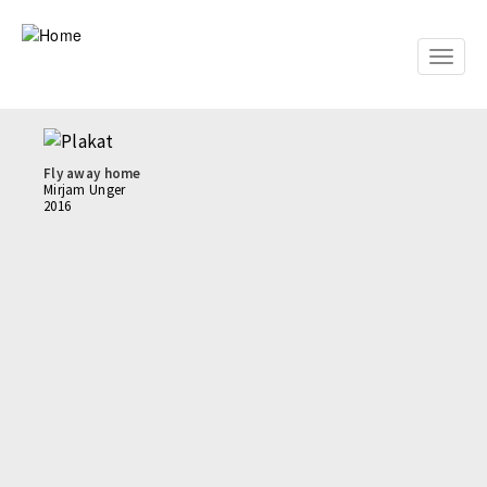
Skip
to
main
Toggle
content
naviga
Fly away home
Mirjam Unger
2016