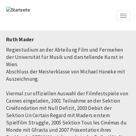
Direkt
zum
Inhalt
Toggle
naviga
Ruth Mader
Regiestudium an der Abteilung Film und Fernsehen
der Universität für Musik und darstellende Kunst in
Wien.
Abschluss der Meisterklasse von Michael Haneke mit
Auszeichnung.
Viermal zur offiziellen Auswahl der Filmfestspiele von
Cannes eingeladen, 2001 Teilnahme an der Sektion
Cinéfondation mit Null Defizit, 2003 Debüt der
Sektion Un Certain Regard mit Maders erstem
Spielfilm Struggle, 2005 Sektion Tous les Cinémas du
Monde mit Gfrasta und 2007 Präsentation ihres