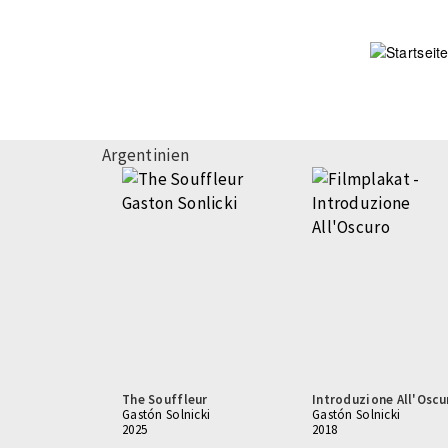
Direkt
zum
Inhalt
Argentinien
The Souffleur
Introduzione All'Oscu
Gastón Solnicki
Gastón Solnicki
2025
2018