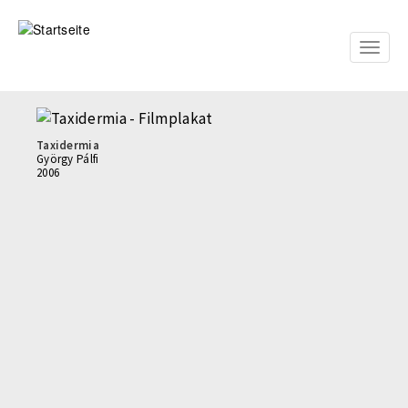
Direkt
zum
Inhalt
Toggle
naviga
Taxidermia
György Pálfi
2006