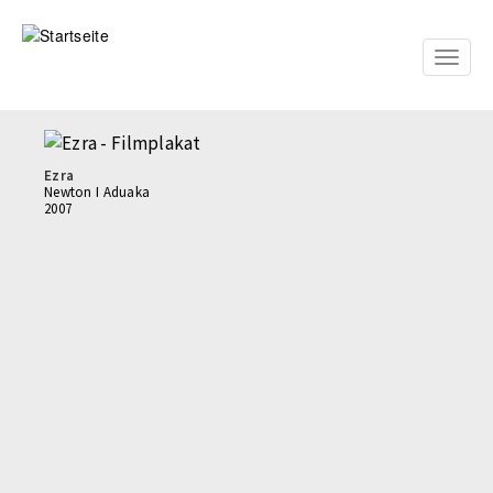
Direkt
zum
Inhalt
Toggle
naviga
Ezra
Newton I Aduaka
2007