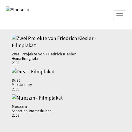
Direkt
zum
Inhalt
Toggle
naviga
Zwei Projekte von Friedrich Kiesler
Heinz Emigholz
2009
Dust
Max Jacoby
2009
Muezzin
Sebastian Brameshuber
2009