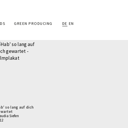
DS
GREEN PRODUCING
DE
EN
b' so lang auf dich
ewartet
audia Siefen
12