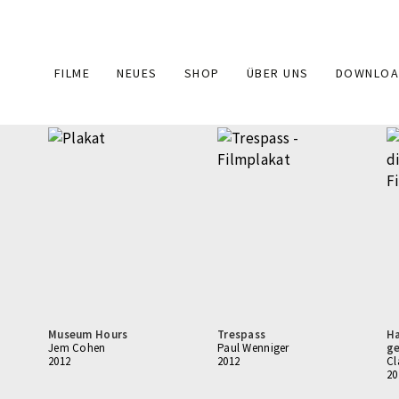
Main
FILME
NEUES
SHOP
ÜBER UNS
DOWNLOA
navigation
Museum Hours
Trespass
Ha
Jem Cohen
Paul Wenniger
g
2012
2012
Cl
20