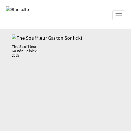
Direkt
zum
Inhalt
Toggle
naviga
The Souffleur
Gastón Solnicki
2025