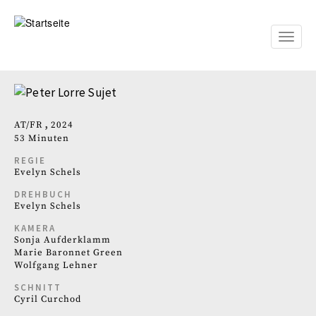
Direkt
zum
Inhalt
Toggle
naviga
AT
FR
2024
53 Minuten
REGIE
Evelyn Schels
DREHBUCH
Evelyn Schels
KAMERA
Sonja Aufderklamm
Marie Baronnet Green
Wolfgang Lehner
SCHNITT
Cyril Curchod