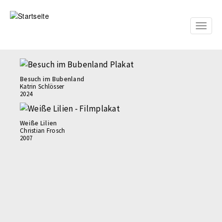
Direkt
zum
Inhalt
Toggle
naviga
Besuch im Bubenland
Katrin Schlösser
2024
Weiße Lilien
Christian Frosch
2007