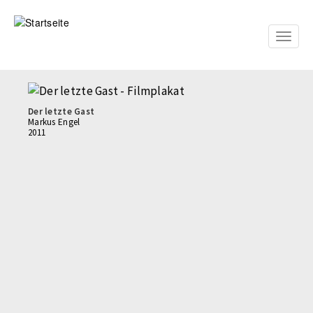
Direkt
zum
Inhalt
Toggle
naviga
Der letzte Gast
Markus Engel
2011