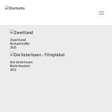
Direkt
zum
Inhalt
Toggle
naviga
Zweitland
Michael Kofler
2025
Die Vaterlosen
Marie Kreutzer
2011