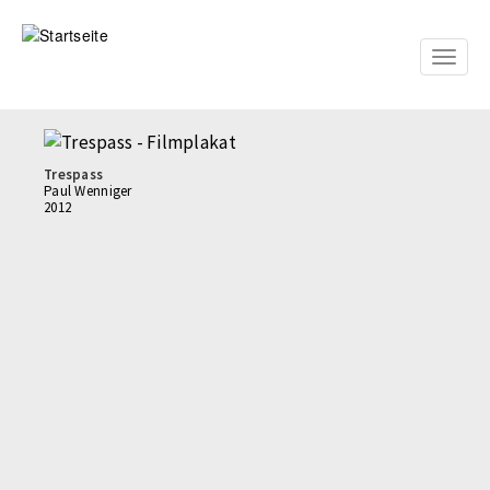
Direkt
zum
Inhalt
Toggle
naviga
Trespass
Paul Wenniger
2012