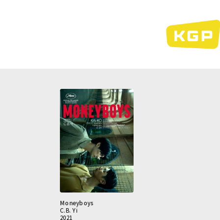
Direkt
zum
Inhalt
Moneyboys
C.B. Yi
2021