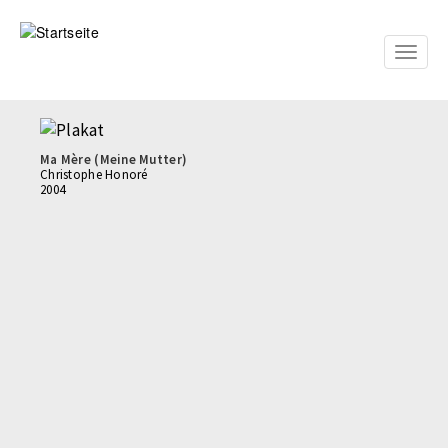
Direkt
zum
Inhalt
Toggle
naviga
Ma Mère (Meine Mutter)
Christophe Honoré
2004