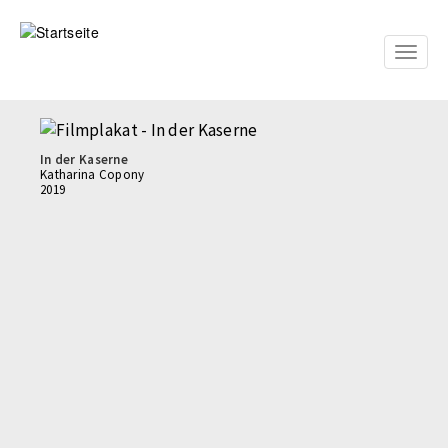
Direkt
zum
Inhalt
Toggle
naviga
In der Kaserne
Katharina Copony
2019