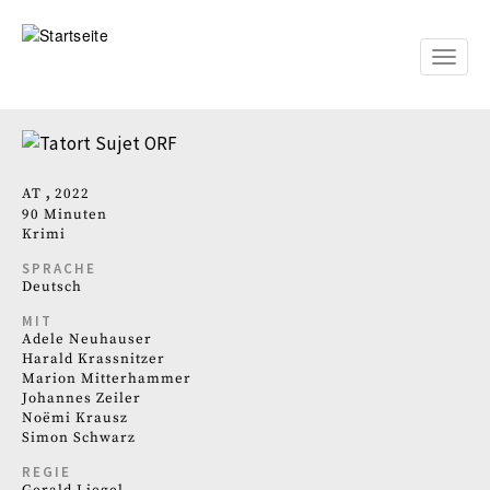
Direkt
zum
Inhalt
Toggle
naviga
AT
2022
90 Minuten
Krimi
SPRACHE
Deutsch
MIT
Adele Neuhauser
Harald Krassnitzer
Marion Mitterhammer
Johannes Zeiler
Noëmi Krausz
Simon Schwarz
REGIE