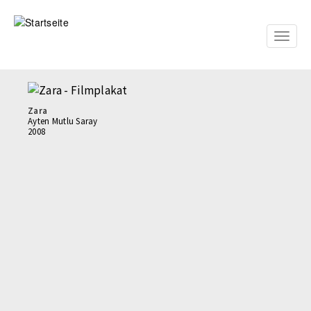
Direkt
zum
Inhalt
Toggle
naviga
Zara
Ayten Mutlu Saray
2008