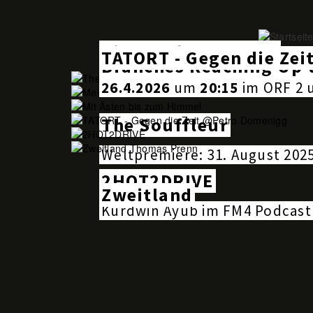
Skip
to
main
Pieces of my Father
content
TATORT - Gegen die Zei
Branches Reaching Up 
26.4.2026
um
20:15
im ORF 2 
The Souffleur
Weltpremiere: 31. August 2025
2HOT2DRIVE
Zweitland
Kurdwin Ayub im FM4 Podcast