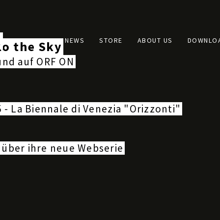
Main
t
FILMS
NEWS
STORE
ABOUT US
DOWNLO
to the Sky
navigation
und auf ORF ON
 - La Biennale di Venezia "Orizzonti"
 über ihre neue Webserie