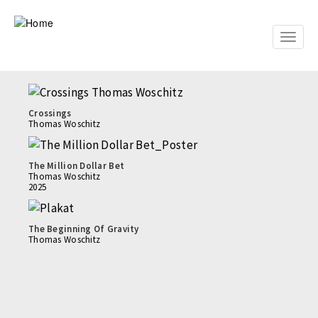
Skip
to
main
Toggle
content
naviga
Crossings
Thomas Woschitz
The Million Dollar Bet
Thomas Woschitz
2025
The Beginning Of Gravity
Thomas Woschitz