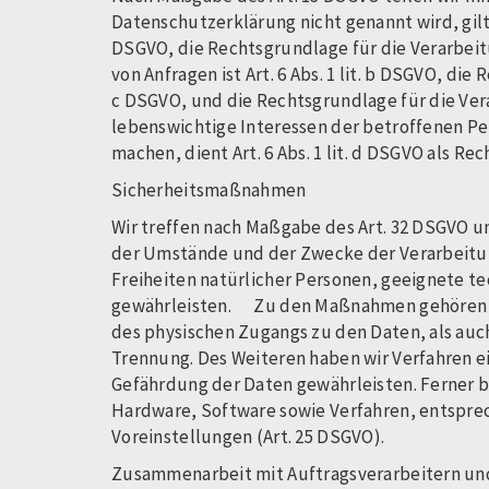
Datenschutzerklärung nicht genannt wird, gilt F
DSGVO, die Rechtsgrundlage für die Verarbei
von Anfragen ist Art. 6 Abs. 1 lit. b DSGVO, die
c DSGVO, und die Rechtsgrundlage für die Verar
lebenswichtige Interessen der betroffenen Pe
machen, dient Art. 6 Abs. 1 lit. d DSGVO als Re
Sicherheitsmaßnahmen
Wir treffen nach Maßgabe des Art. 32 DSGVO u
der Umstände und der Zwecke der Verarbeitung
Freiheiten natürlicher Personen, geeignete 
gewährleisten. Zu den Maßnahmen gehören ins
des physischen Zugangs zu den Daten, als auch
Trennung. Des Weiteren haben wir Verfahren 
Gefährdung der Daten gewährleisten. Ferner b
Hardware, Software sowie Verfahren, entspr
Voreinstellungen (Art. 25 DSGVO).
Zusammenarbeit mit Auftragsverarbeitern un