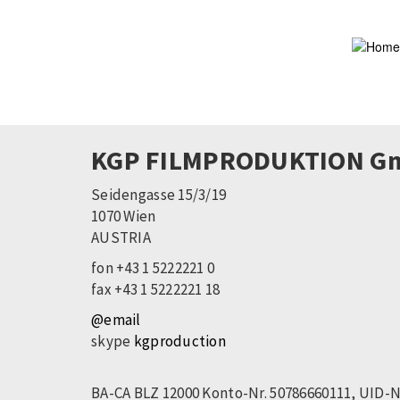
Skip
to
main
content
KGP FILMPRODUKTION G
Seidengasse 15/3/19
1070 Wien
AUSTRIA
fon +43 1 5222221 0
fax +43 1 5222221 18
@email
skype
kgproduction
BA-CA BLZ 12000 Konto-Nr. 50786660111, UID-N