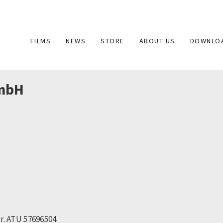
Main
FILMS
NEWS
STORE
ABOUT US
DOWNLO
navigation
mbH
r. ATU 57696504