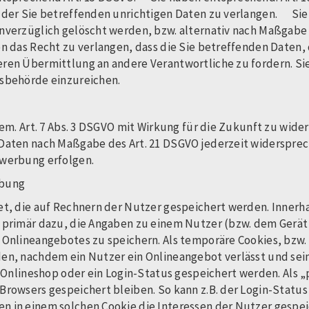
g der Sie betreffenden unrichtigen Daten zu verlangen. Si
nverzüglich gelöscht werden, bzw. alternativ nach Maßgabe 
n das Recht zu verlangen, dass die Sie betreffenden Daten, 
ren Übermittlung an andere Verantwortliche zu fordern. Sie
tsbehörde einzureichen.
gem. Art. 7 Abs. 3 DSGVO mit Wirkung für die Zukunft zu wid
 Daten nach Maßgabe des Art. 21 DSGVO jederzeit widerspre
twerbung erfolgen.
rbung
et, die auf Rechnern der Nutzer gespeichert werden. Innerh
 primär dazu, die Angaben zu einem Nutzer (bzw. dem Gerät
Onlineangebotes zu speichern. Als temporäre Cookies, bzw. 
en, nachdem ein Nutzer ein Onlineangebot verlässt und sein
m Onlineshop oder ein Login-Status gespeichert werden. Als
Browsers gespeichert bleiben. So kann z.B. der Login-Statu
n in einem solchen Cookie die Interessen der Nutzer gespe