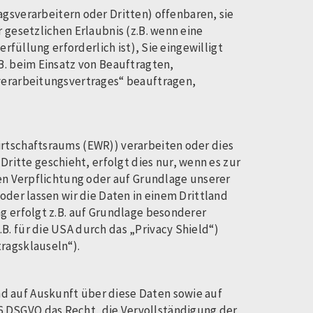
sverarbeitern oder Dritten) offenbaren, sie
 gesetzlichen Erlaubnis (z.B. wenn eine
rfüllung erforderlich ist), Sie eingewilligt
B. beim Einsatz von Beauftragten,
verarbeitungsvertrages“ beauftragen,
irtschaftsraums (EWR)) verarbeiten oder dies
itte geschieht, erfolgt dies nur, wenn es zur
hen Verpflichtung oder auf Grundlage unserer
oder lassen wir die Daten in einem Drittland
ng erfolgt z.B. auf Grundlage besonderer
B. für die USA durch das „Privacy Shield“)
ragsklauseln“).
d auf Auskunft über diese Daten sowie auf
6 DSGVO das Recht, die Vervollständigung der