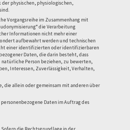
 der physischen, physiologischen,
n sind.
solche Vorgangsreihe im Zusammenhang mit
eudonymisierung“ die Verarbeitung
her Informationen nicht mehr einer
esondert aufbewahrt werden und technischen
 einer identifizierten oder identifizierbaren
ezogener Daten, die darin besteht, dass
 natürliche Person beziehen, zu bewerten,
en, Interessen, Zuverlässigkeit, Verhalten,
le, die allein oder gemeinsam mit anderen über
die personenbezogene Daten im Auftrag des
 Sofern die Rechtsgrundlage in der