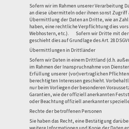
Sofern wir im Rahmen unserer Verarbeitung D
an diese übermitteln oder ihnen sonst Zugriff 
Übermittlung der Daten an Dritte, wie an Zahlun
haben, eine rechtliche Verpflichtung dies vor
Webhostern, etc.). Sofern wir Dritte mit der
geschieht dies auf Grundlage des Art. 28 DSGV
Übermittlungen in Drittländer
Sofern wir Daten in einem Drittland (d.h. auß
im Rahmen der Inanspruchnahme von Diensten D
Erfüllung unserer (vor)vertraglichen Pflichte
berechtigten Interessen geschieht. Vorbehaltli
nur beim Vorliegen der besonderen Voraussetzu
Garantien, wie der offiziell anerkannten Fest
oder Beachtung offiziell anerkannter speziell
Rechte der betroffenen Personen
Sie haben das Recht, eine Bestätigung darübe
weitere Informationen und Kopie der Daten e