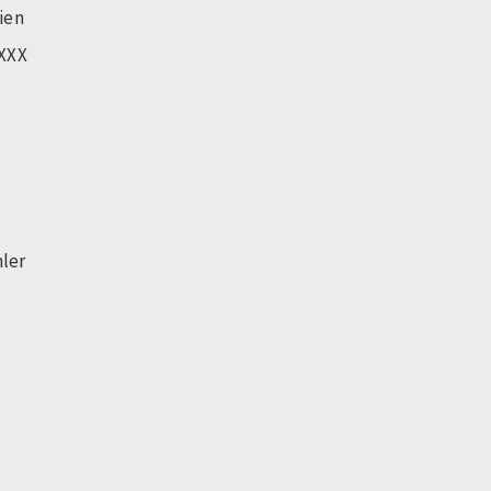
ien
WXXX
hler