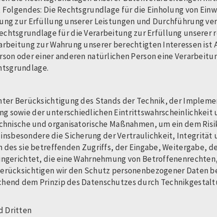
olgendes: Die Rechtsgrundlage für die Einholung von Einwillig
tung zur Erfüllung unserer Leistungen und Durchführung v
 Rechtsgrundlage für die Verarbeitung zur Erfüllung unserer re
beitung zur Wahrung unserer berechtigten Interessen ist Art. 
rson oder einer anderen natürlichen Person eine Verarbeit
chtsgrundlage.
nter Berücksichtigung des Stands der Technik, der Impleme
 sowie der unterschiedlichen Eintrittswahrscheinlichkeit 
technische und organisatorische Maßnahmen, um ein dem Ri
besondere die Sicherung der Vertraulichkeit, Integrität 
 des sie betreffenden Zugriffs, der Eingabe, Weitergabe, d
eingerichtet, die eine Wahrnehmung von Betroffenenrechten
erücksichtigen wir den Schutz personenbezogener Daten ber
echend dem Prinzip des Datenschutzes durch Technikgestal
d Dritten