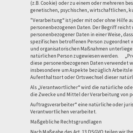
(z.B. Cookie) oder zu einem oder mehreren be
genetischen, psychischen, wirtschaftlichen, k
"Verarbeitung“ ist jeder mit oder ohne Hilfe
personenbezogenen Daten. Der Begriff reicht
personenbezogener Daten in einer Weise, das
spezifischen betroffenen Person zugeordnet 
und organisatorischen Maßnahmen unterliegen,
natürlichen Person zugewiesen werden. „Profi
diese personenbezogenen Daten verwendet wer
insbesondere um Aspekte bezüglich Arbeitsleis
Aufenthaltsort oder Ortswechsel dieser natü
Als „Verantwortlicher“ wird die natürliche od
die Zwecke und Mittel der Verarbeitung von
Auftragsverarbeiter“ eine natürliche oder jur
Verantwortlichen verarbeitet.
Maßgebliche Rechtsgrundlagen
Nach Maßgabe des Art. 13 DSGVO teilen wir Ih