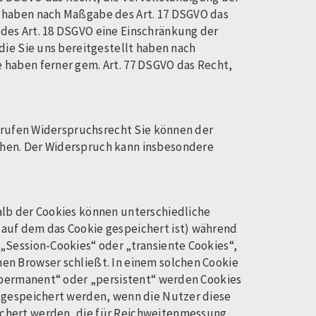
e haben nach Maßgabe des Art. 17 DSGVO das
des Art. 18 DSGVO eine Einschränkung der
die Sie uns bereitgestellt haben nach
 haben ferner gem. Art. 77 DSGVO das Recht,
errufen Widerspruchsrecht Sie können der
chen. Der Widerspruch kann insbesondere
alb der Cookies können unterschiedliche
 auf dem das Cookie gespeichert ist) während
„Session-Cookies“ oder „transiente Cookies“,
en Browser schließt. In einem solchen Cookie
 „permanent“ oder „persistent“ werden Cookies
s gespeichert werden, wenn die Nutzer diese
ichert werden, die für Reichweitenmessung