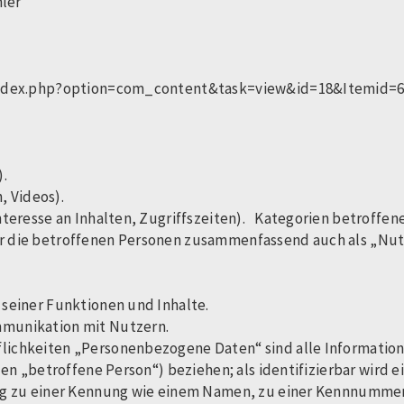
hler
/index.php?option=com_content&task=view&id=18&Itemid=
n).
n, Videos).
nteresse an Inhalten, Zugriffszeiten). Kategorien betroffe
 die betroffenen Personen zusammenfassend auch als „Nut
 seiner Funktionen und Inhalte.
mmunikation mit Nutzern.
chkeiten „Personenbezogene Daten“ sind alle Informationen,
en „betroffene Person“) beziehen; als identifizierbar wird e
ng zu einer Kennung wie einem Namen, zu einer Kennnummer