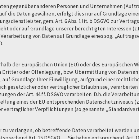
aten gegenüber anderen Personen und Unternehmen (Auftrag
auf die Daten gewähren, erfolgt dies nur auf Grundlage einer
gsdienstleister, gem. Art. 6 Abs. 1 lit. b DSGVO zur Vertragse
sieht oder auf Grundlage unserer berechtigten Interessen (z.
 Verarbeitung von Daten auf Grundlage eines sog. „Auftrags
O.
erhalb der Europäischen Union (EU) oder des Europäischen W
ritter oder Offenlegung, bzw. Übermittlung von Daten an Dr
n, auf Grundlage Ihrer Einwilligung, aufgrund einer rechtlic
ch gesetzlicher oder vertraglicher Erlaubnisse, verarbeiten 
ngen der Art. 44 ff. DSGVO verarbeiten. D.h. die Verarbeitu
stellung eines der EU entsprechenden Datenschutzniveaus (z.
er vertraglicher Verpflichtungen (so genannte „Standardvert
r zu verlangen, ob betreffende Daten verarbeitet werden un
ntsprechend Art. 15 DSGVO. Sie haben entsprechend. Art. 1