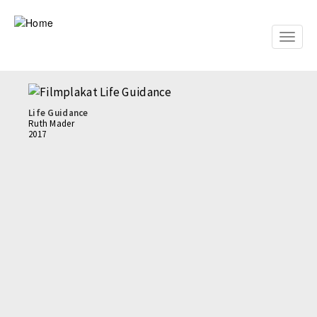
Skip
to
main
Toggle
content
naviga
Life Guidance
Ruth Mader
2017