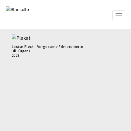
Direkt
zum
Inhalt
Toggle
naviga
Louise Fleck - Vergessene Filmpionierin
Uli Jürgens
2023