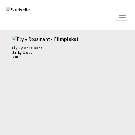
Direkt
zum
Inhalt
Toggle
naviga
Fly By Rossinant
Jacky Stoev
2007