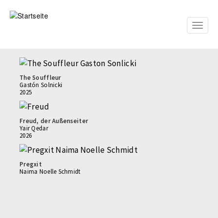
Direkt
zum
Inhalt
Toggle
naviga
The Souffleur
Gastón Solnicki
2025
Freud, der Außenseiter
Yair Qedar
2026
Pregxit
Naima Noelle Schmidt