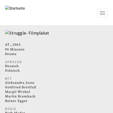
Direkt
zum
Inhalt
Toggle
naviga
AT
2003
90 Minuten
Drama
SPRACHE
Deutsch
Polnisch
MIT
Aleksandra Justa
Gottfried Breitfuß
Margit Wrobel
Martin Brambach
Rainer Egger
REGIE