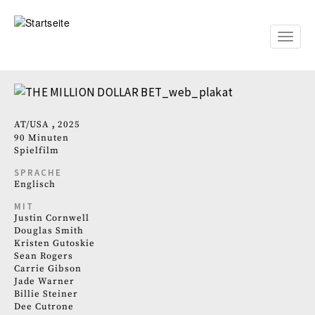
Direkt
zum
Inhalt
Toggle
naviga
AT
USA
2025
90 Minuten
Spielfilm
SPRACHE
Englisch
MIT
Justin Cornwell
Douglas Smith
Kristen Gutoskie
Sean Rogers
Carrie Gibson
Jade Warner
Billie Steiner
Dee Cutrone