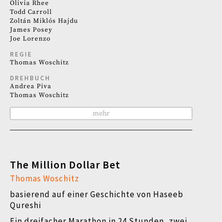
Olivia Rhee
Todd Carroll
Zoltán Miklós Hajdu
James Posey
Joe Lorenzo
REGIE
Thomas Woschitz
DREHBUCH
Andrea Piva
Thomas Woschitz
mehr
The Million Dollar Bet
Thomas Woschitz
basierend auf einer Geschichte von Haseeb
Qureshi
Ein dreifacher Marathon in 24 Stunden, zwei