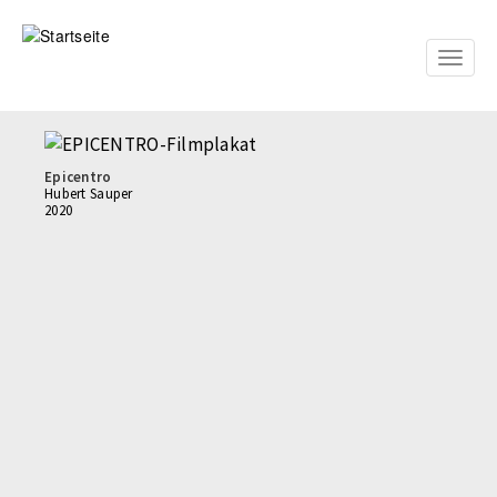
Direkt
zum
Inhalt
Toggle
naviga
Epicentro
Hubert Sauper
2020