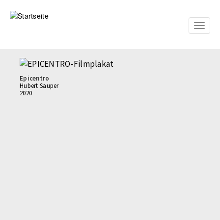
Direkt
zum
Inhalt
Toggle
naviga
Epicentro
Hubert Sauper
2020