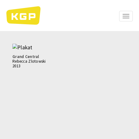
Skip
to
main
Toggle
content
naviga
Grand Central
Rebecca Zlotowski
2013