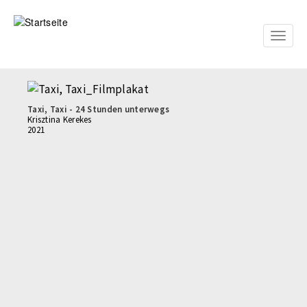
Direkt
zum
Inhalt
Toggle
naviga
Taxi, Taxi - 24 Stunden unterwegs
Krisztina Kerekes
2021