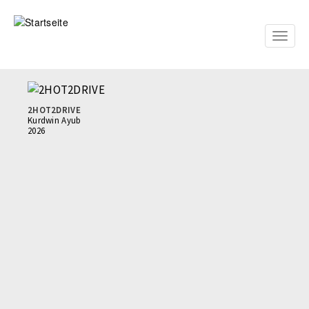
Direkt
zum
Inhalt
Toggle
naviga
2HOT2DRIVE
Kurdwin Ayub
2026