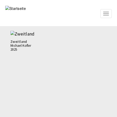
Direkt
zum
Inhalt
Toggle
naviga
Zweitland
Michael Kofler
2025