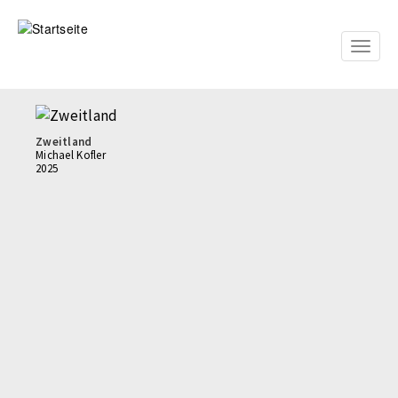
Direkt
zum
Inhalt
Toggle
naviga
Zweitland
Michael Kofler
2025