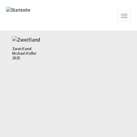
Direkt
zum
Inhalt
Toggle
naviga
Zweitland
Michael Kofler
2025