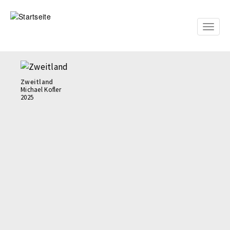
Direkt
zum
Inhalt
Toggle
naviga
Zweitland
Michael Kofler
2025