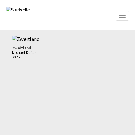
Direkt
zum
Inhalt
Toggle
naviga
Zweitland
Michael Kofler
2025