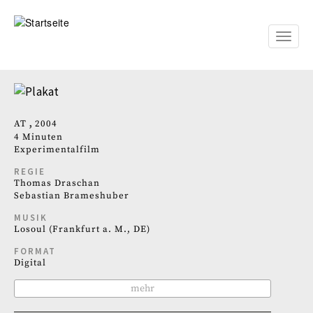
Direkt
zum
Inhalt
Toggle
naviga
AT
2004
4 Minuten
Experimentalfilm
REGIE
Thomas Draschan
Sebastian Brameshuber
MUSIK
Losoul (Frankfurt a. M., DE)
FORMAT
Digital
mehr