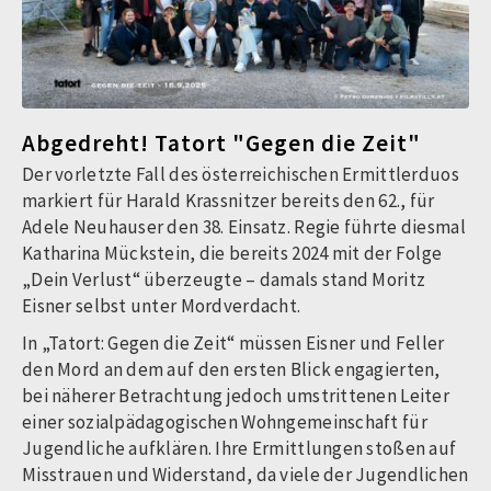
Abgedreht! Tatort "Gegen die Zeit"
Der vorletzte Fall des österreichischen Ermittlerduos
markiert für Harald Krassnitzer bereits den 62., für
Adele Neuhauser den 38. Einsatz. Regie führte diesmal
Katharina Mückstein, die bereits 2024 mit der Folge
„Dein Verlust“ überzeugte – damals stand Moritz
Eisner selbst unter Mordverdacht.
In „Tatort: Gegen die Zeit“ müssen Eisner und Feller
den Mord an dem auf den ersten Blick engagierten,
bei näherer Betrachtung jedoch umstrittenen Leiter
einer sozialpädagogischen Wohngemeinschaft für
Jugendliche aufklären. Ihre Ermittlungen stoßen auf
Misstrauen und Widerstand, da viele der Jugendlichen