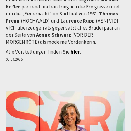
Kofler
packend und eindringlich die Ereignisse rund
um die „Feuernacht“ im Südtirol von 1961.
Thomas
Prenn
(HOCHWALD) und
Laurence Rupp
(VENI VIDI
VICI) überzeugen als gegensätzliches Bruderpaar an
der Seite von
Aenne Schwarz
(VOR DER
MORGENRÖTE) als moderne Vordenkerin.
Alle Vorstellungen finden Sie
hier
.
05.09.2025