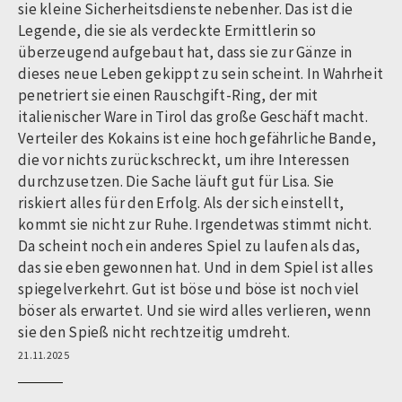
sie kleine Sicherheitsdienste nebenher. Das ist die
Legende, die sie als verdeckte Ermittlerin so
überzeugend aufgebaut hat, dass sie zur Gänze in
dieses neue Leben gekippt zu sein scheint. In Wahrheit
penetriert sie einen Rauschgift-Ring, der mit
italienischer Ware in Tirol das große Geschäft macht.
Verteiler des Kokains ist eine hoch gefährliche Bande,
die vor nichts zurückschreckt, um ihre Interessen
durchzusetzen. Die Sache läuft gut für Lisa. Sie
riskiert alles für den Erfolg. Als der sich einstellt,
kommt sie nicht zur Ruhe. Irgendetwas stimmt nicht.
Da scheint noch ein anderes Spiel zu laufen als das,
das sie eben gewonnen hat. Und in dem Spiel ist alles
spiegelverkehrt. Gut ist böse und böse ist noch viel
böser als erwartet. Und sie wird alles verlieren, wenn
sie den Spieß nicht rechtzeitig umdreht.
21.11.2025