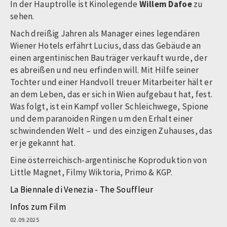
In der Hauptrolle ist Kinolegende
Willem Dafoe
zu
sehen.
Nach dreißig Jahren als Manager eines legendären
Wiener Hotels erfährt Lucius, dass das Gebäude an
einen argentinischen Bauträger verkauft wurde, der
es abreißen und neu erfinden will. Mit Hilfe seiner
Tochter und einer Handvoll treuer Mitarbeiter hält er
an dem Leben, das er sich in Wien aufgebaut hat, fest.
Was folgt, ist ein Kampf voller Schleichwege, Spione
und dem paranoiden Ringen um den Erhalt einer
schwindenden Welt – und des einzigen Zuhauses, das
er je gekannt hat.
Eine österreichisch-argentinische Koproduktion von
Little Magnet, Filmy Wiktoria, Primo & KGP.
La Biennale di Venezia - The Souffleur
Infos zum Film
02.09.2025