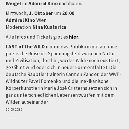
Weigel
im
Admiral Kino
nachholen
.
Mittwoch
, 1. Oktober
um
20:00
Admiral Kino
Wien
Moderation:
Nina Kusturica
Alle Infos und Tickets gibt es
hier
.
LAST of the WILD
nimmt das Publikum mit auf eine
poetische Reise ins Spannungsfeld zwischen Natur
und Zivilisation, dorthin, wo das Wilde noch existiert,
gezähmt wird oder sich in neuer Form entfaltet: Die
deutsche Raubtiertrainerin Carmen Zander, der WWF-
Wildhüter Pavel Fomenko und die mexikanische
Körperkünstlerin María José Cristerna setzen sich in
ganz unterschiedlichen Lebensentwürfen mit dem
Wilden auseinander.
30.09.2025