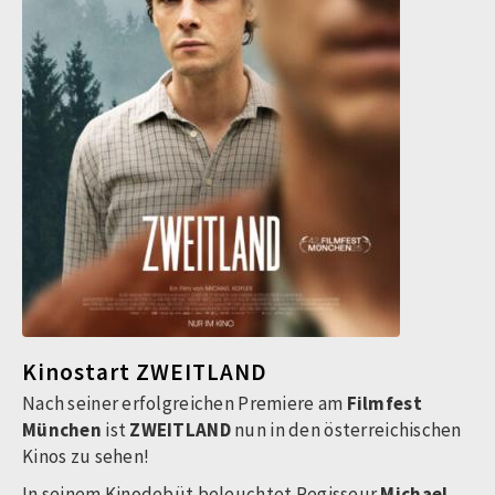
Kinostart ZWEITLAND
Nach seiner erfolgreichen Premiere am
Filmfest
München
ist
ZWEITLAND
nun
in den österreichischen
Kinos zu sehen!
In seinem Kinodebüt beleuchtet Regisseur
Michael