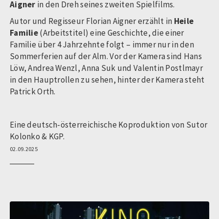
Aigner
in
den Dreh seines zweiten
Spielfilms.
Autor und Regisseur Florian Aigner erzählt in
Heile
Familie
(Arbeitstitel) eine Geschichte, die einer
Familie über 4 Jahrzehnte folgt – immer nur in den
Sommerferien auf der Alm. Vor der Kamera sind Hans
Löw, Andrea Wenzl, Anna Suk und Valentin Postlmayr
in den Hauptrollen zu sehen, hinter der Kamera steht
Patrick Orth.
Eine deutsch-österreichische Koproduktion von Sutor
Kolonko & KGP.
02.09.2025