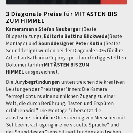
3 Diagonale Preise für MIT ÄSTEN BIS
ZUM HIMMEL
Kameramann Stefan Neuberger
(Beste
Bildgestaltung),
Editorin Bettina Blickwede
(Beste
Montage) und
Sounddesigner Peter Kutin
(Bestes
Sounddesign) wurden bei der Diagonale 2026 für ihre
Arbeit an Katharina Coponys posthum fertiggestellten
Dokumentarfilm
MIT ÄSTEN BIS ZUM
HIMMEL
ausgezeichnet.
Die
Jurybegründungen
unterstreichen die kreativen
Leistungen der Preisträger*innen: Die Kamera
"ermöglicht uns einen sinnlichen Zugang zu einer
Welt, die durch Berührung, Tasten und Erspüren
erfahren wird". Die Montage "übersetzt die
akustische, räumliche Orientierung von Menschen mit
Sehbeeinträchtigung in eine visuelle Sprache" und
das Sounddesign "sensibilisiert für den akustischen