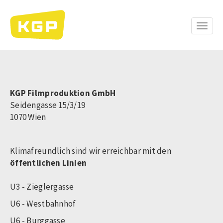
Skip
to
main
Toggle
content
naviga
KGP Filmproduktion GmbH
Seidengasse 15/3/19
1070 Wien
Klimafreundlich sind wir erreichbar mit den
öffentlichen Linien
U3 - Zieglergasse
U6 - Westbahnhof
U6 - Burggasse