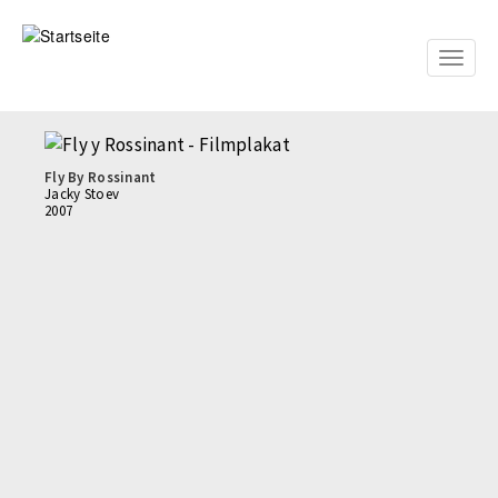
Direkt
zum
Inhalt
Toggle
naviga
Fly By Rossinant
Jacky Stoev
2007