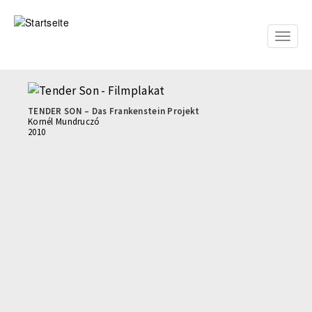
Direkt
zum
Inhalt
Toggle
naviga
TENDER SON – Das Frankenstein Projekt
Kornél Mundruczó
2010