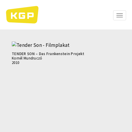
Direkt
zum
Inhalt
Toggle
naviga
TENDER SON – Das Frankenstein Projekt
Kornél Mundruczó
2010