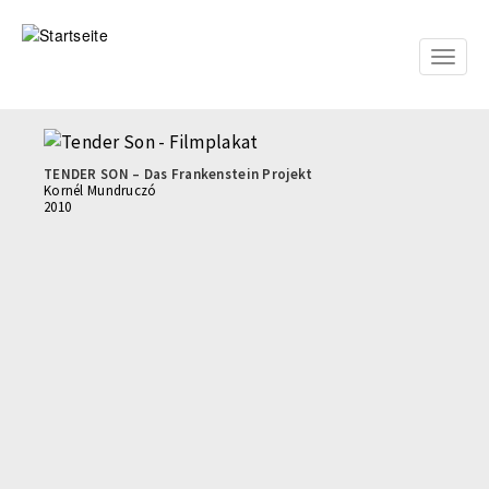
Direkt
zum
Inhalt
Toggle
naviga
TENDER SON – Das Frankenstein Projekt
Kornél Mundruczó
2010