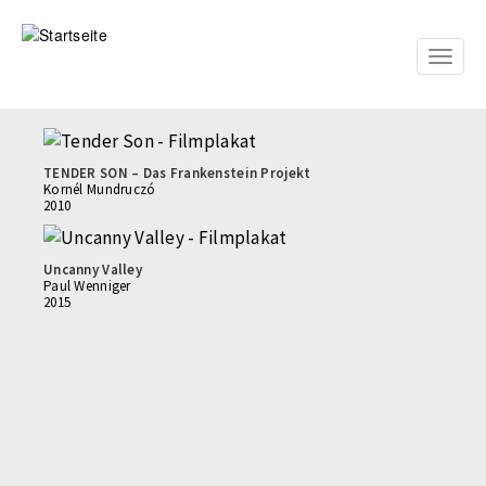
Direkt
zum
Inhalt
Toggle
naviga
TENDER SON – Das Frankenstein Projekt
Kornél Mundruczó
2010
Uncanny Valley
Paul Wenniger
2015