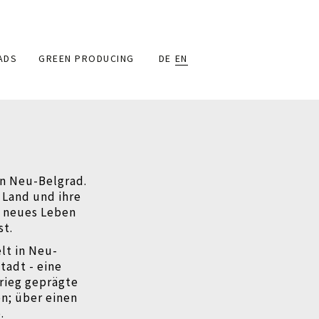
ADS
GREEN PRODUCING
DE
EN
in Neu-Belgrad.
s Land und ihre
in neues Leben
st.
lt in Neu-
tadt - eine
rieg geprägte
en; über einen
.