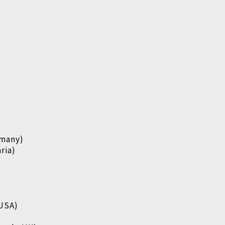
rmany)
ria)
 USA)