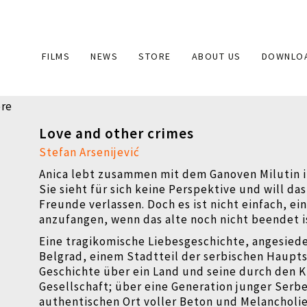
Main
FILMS
NEWS
STORE
ABOUT US
DOWNLO
navigation
Love and other crimes
Stefan Arsenijević
Anica lebt zusammen mit dem Ganoven Milutin 
Sie sieht für sich keine Perspektive und will da
Freunde verlassen. Doch es ist nicht einfach, e
anzufangen, wenn das alte noch nicht beendet i
Eine tragikomische Liebesgeschichte, angesiede
Belgrad, einem Stadtteil der serbischen Haupts
Geschichte über ein Land und seine durch den K
Gesellschaft; über eine Generation junger Serb
authentischen Ort voller Beton und Melancholie