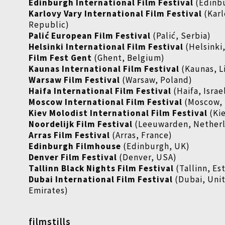
Edinburgh International Film Festival
(Edinb
Karlovy Vary International Film Festival
(Karl
Republic)
Palić European Film Festival
(Palić, Serbia)
Helsinki International Film Festival
(Helsinki
Film Fest Gent
(Ghent, Belgium)
Kaunas International Film Festival
(Kaunas, L
Warsaw Film Festival
(Warsaw, Poland)
Haifa International Film Festival
(Haifa, Israe
Moscow International Film Festival
(Moscow, 
Kiev Molodist International Film Festival
(Ki
Noordelijk Film Festival
(Leeuwarden, Nether
Arras Film Festival
(Arras, France)
Edinburgh Filmhouse
(Edinburgh, UK)
Denver Film Festival
(Denver, USA)
Tallinn Black Nights Film Festival
(Tallinn, Es
Dubai International Film Festival
(Dubai, Uni
Emirates)
filmstills