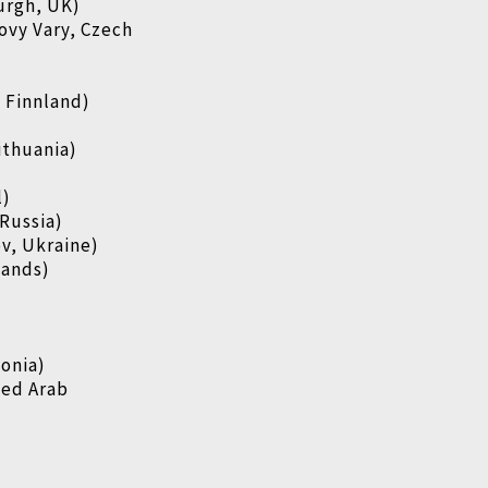
urgh, UK)
ovy Vary, Czech
, Finnland)
ithuania)
l)
Russia)
ev, Ukraine)
lands)
tonia)
ted Arab