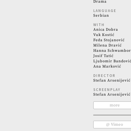
Drama
LANGUAGE
Serbian
WITH
Anica Dobra
Vuk Kostić
Feđa Stojanović
Milena Dravić
Hanna Schwambo
Josif Tatić
Ljubomir Bandovi
Ana Marković
DIRECTOR
Stefan Arsenijević
SCREENPLAY
Stefan Arsenijević
more
@ Vimeo