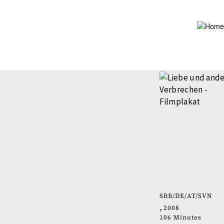
Skip
to
main
content
SRB
DE
AT
SVN
2008
106 Minutes