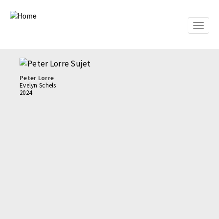
Skip
to
main
Toggle
content
naviga
Peter Lorre
Evelyn Schels
2024